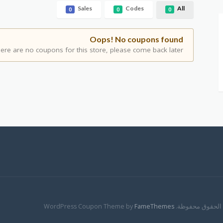
Sales
Codes
All
0
0
0
Oops! No coupons found
ere are no coupons for this store, please come back later.
WordPress Coupon Theme by
FameThemes