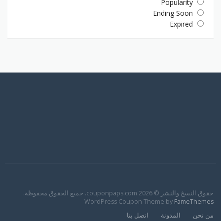
Popularity
Ending Soon
Expired
حقوق النسخ والنشر © 2026 couponpaps.com. جميع الحقوق محفوظة.
WordPress Coupon Theme by
FameThemes
من نحن
المدونة
اتصل بنا